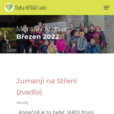
Skip
Men
to
main
content
Monthly Archives
Březen 2022
Jumanji na Střeni
(zvadlo)
Aktuality
Konečně je to tady! JARO! První