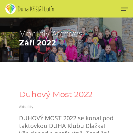
Skip
Men
to
main
content
Monthly Archives
Září 2022
Duhový Most 2022
Aktuality
DUHOVÝ MOST 2022 se konal pod
taktovkou DUHA Klubu Dlažka!