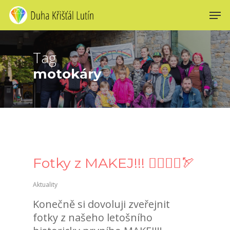
Skip
Men
to
main
content
Tag
motokáry
Fotky z MAKEJ!!! 🏃‍♀️🏃‍♂️🏹
Aktuality
Konečně si dovoluji zveřejnit
fotky z našeho letošního