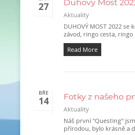
Duhový Most 202
27
Aktuality
DUHOVÝ MOST 2022 se kon
závod, ringo cesta, ringo t
Read More
BŘE
Fotky z našeho p
14
Aktuality
Náš první "Questing" jsm
přírodou, bylo krásně a d