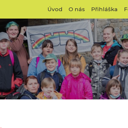
Úvod
O nás
Přihláška
F