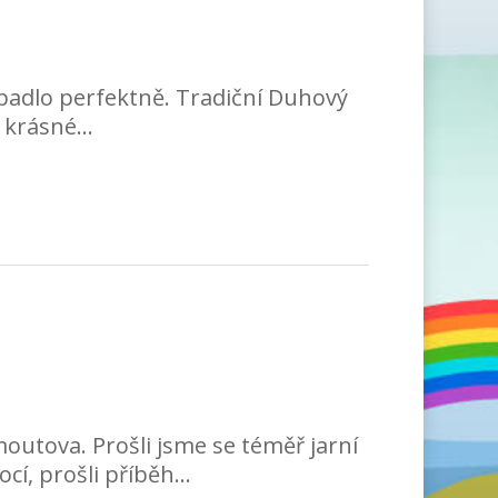
adlo perfektně. Tradiční Duhový
 krásné...
utova. Prošli jsme se téměř jarní
í, prošli příběh...