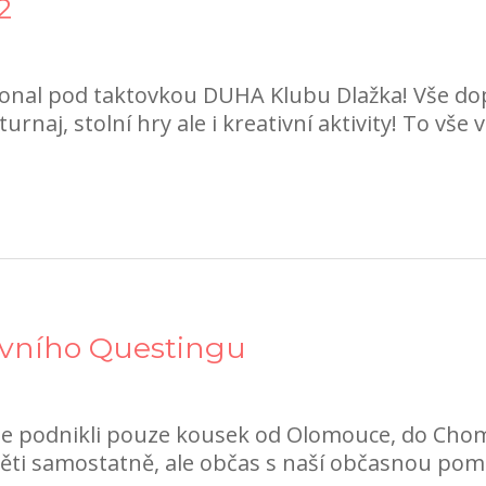
2
al pod taktovkou DUHA Klubu Dlažka! Vše dop
urnaj, stolní hry ale i kreativní aktivity! To vše v
rvního Questingu
e podnikli pouze kousek od Olomouce, do Chomo
ěti samostatně, ale občas s naší občasnou pomoc