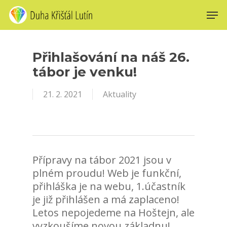
Skip
Men
to
main
content
Přihlašování na náš 26.
tábor je venku!
21. 2. 2021
Aktuality
Přípravy na tábor 2021 jsou v
plném proudu! Web je funkční,
přihláška je na webu, 1.účastník
je již přihlášen a má zaplaceno!
Letos nepojedeme na Hoštejn, ale
vyzkoušíme novou základnu!