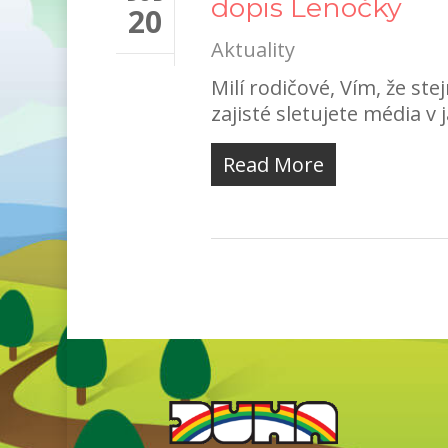
dopis Lenočky
20
Aktuality
Milí rodičové, Vím, že st
zajisté sletujete média v 
Read More