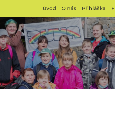
Úvod
O nás
Přihláška
F