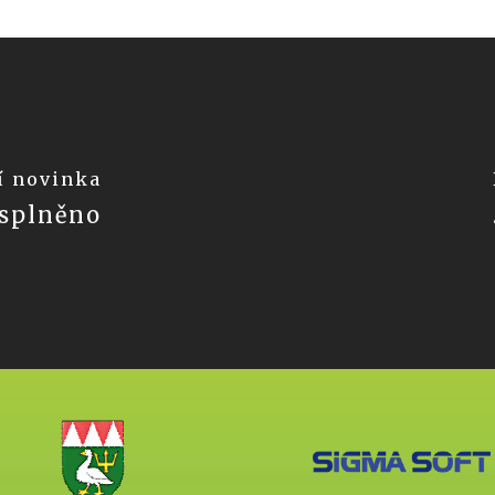
í novinka
 splněno