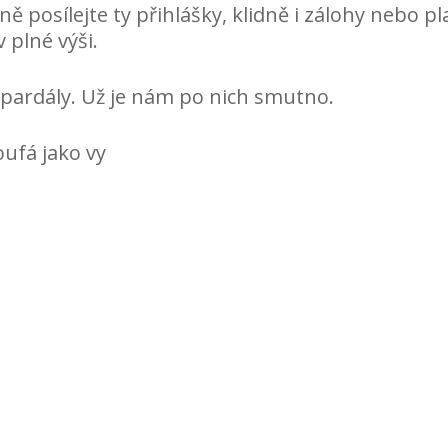
ě posílejte ty přihlášky, klidně i zálohy nebo p
 plné výši.
 pardály. Už je nám po nich smutno.
oufá jako vy