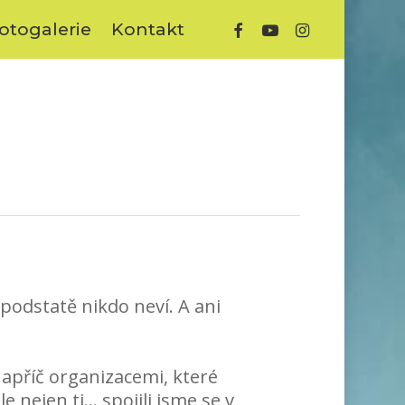
facebook
youtube
instagram
otogalerie
Kontakt
 podstatě nikdo neví. A ani
apříč organizacemi, které
 nejen ti… spojili jsme se v