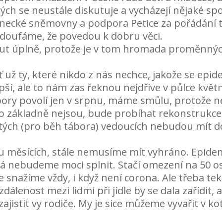
ých se neustále diskutuje a vycházejí nějaké spo
slanecké sněmovny a podpora Petice za pořádání
é doufáme, že povedou k dobru věci.
 úplně, protože je v tom hromada proměnných, 
už ty, které nikdo z nás nechce, jakože se epide
epší, ale to nám zas řeknou nejdříve v půlce květ
bory povolí jen v srpnu, máme smůlu, protože n
to základně nejsou, bude probíhat rekonstrukce
žitých (pro běh tábora) vedoucích nebudou mít d
 měsících, stále nemusíme mít vyhráno. Epidem
rá nebudeme moci splnit. Stačí omezení na 50 os
e snažíme vždy, i když není corona. Ale třeba tek
enost mezi lidmi při jídle by se dala zařídit, a
istit vy rodiče. My je sice můžeme vyvařit v kotli