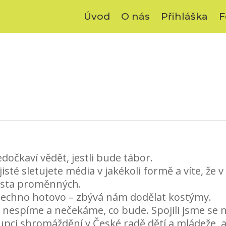
Úvod
O nás
Přihláška
F
edočkaví vědět, jestli bude tábor.
té sletujete média v jakékoli formě a víte, že v
usta proměnných.
 všechno hotovo – zbývá nám dodělat kostýmy.
 nespíme a nečekáme, co bude. Spojili jsme se n
pci shromáždění v České radě dětí a mládeže, ale