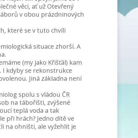
lečné věci, ať už Otevřený
 táborů v obou prázdninových
které se v tuto chvíli
miologická situace zhorší. A
na.
emáme (my jako Křišťál) kam
. I kdyby se rekonstrukce
ovolenou. Jiná základna není
iolog spolu s vládou ČR
ob na tábořišti, zvýšené
oucí teplá voda a tak
le při hrách? Jedno dítě ve
 na ohništi, ale vyžehlit je