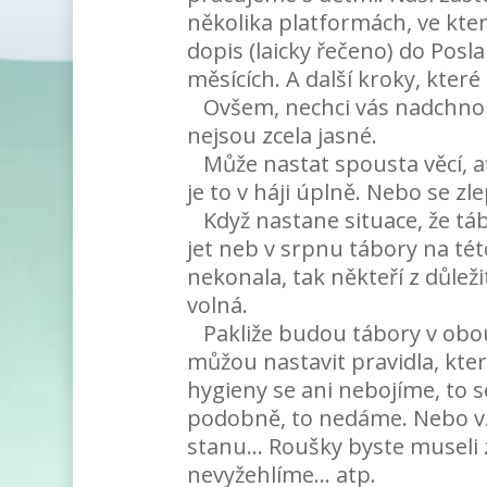
několika platformách, ve kter
dopis (laicky řečeno) do Po
měsících. A další kroky, kter
Ovšem, nechci vás nadchnout
nejsou zcela jasné.
Může nastat spousta věcí, ať 
je to v háji úplně. Nebo se zl
Když nastane situace, že tá
jet neb v srpnu tábory na té
nekonala, tak někteří z důle
volná.
Pakliže budou tábory v obou
můžou nastavit pravidla, kte
hygieny se ani nebojíme, to s
podobně, to nedáme. Nebo vzdál
stanu… Roušky byste museli zaj
nevyžehlíme… atp.