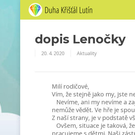
Skip
to
main
content
dopis Lenočky
20. 4. 2020
Aktuality
Milí rodičové,
Vím, že stejně jako my, jste n
Nevíme, ani my nevíme a zajis
nemůže vědět. Ve hře je spo
Z naší strany, je v podstatě
Ovšem, situace je taková, že
pracujeme s dětmi. Naši zástu